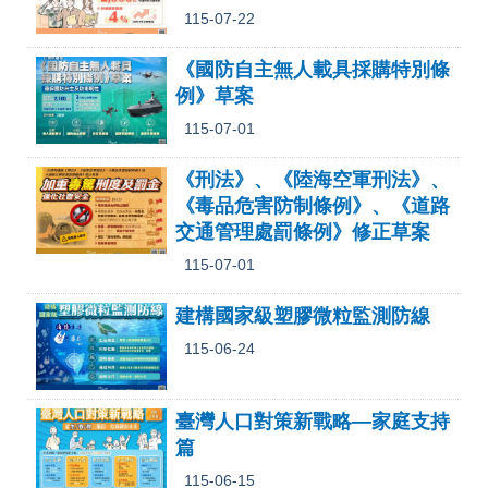
RSS
115-07-22
隱
政
《國防自主無人載具採購特別條
私
府
例》草案
權
網
及
站
115-07-01
安
資
全
料
政
開
《刑法》、《陸海空軍刑法》、
策
放
《毒品危害防制條例》、《道路
宣
交通管理處罰條例》修正草案
告
115-07-01
聯
絡
建構國家級塑膠微粒監測防線
資
訊
115-06-24
臺灣人口對策新戰略—家庭支持
篇
115-06-15