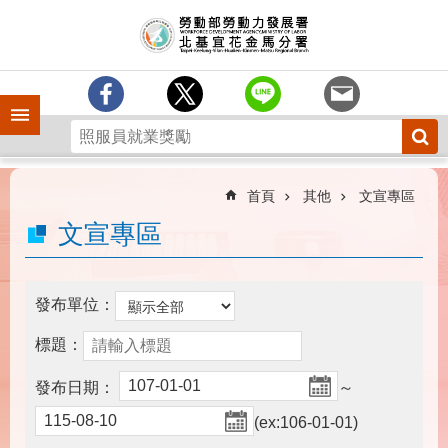
跳到主要內容區塊
訊
息
中
心
手機側欄
分
署
簡
介
首頁
其他
文宣專區
業
文宣專區
務
專
區
發布單位：
為
標題：
民
服
發布日期：
～
務
(ex:106-01-01)
下