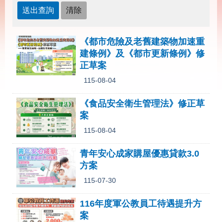
載
專
區
其
《都市危險及老舊建築物加速重
他
建條例》及《都市更新條例》修
正草案
網
回
115-08-04
站
首
導
頁
《食品安全衛生管理法》修正草
覽
案
English
民
115-08-04
意
信
青年安心成家購屋優惠貸款3.0
箱
方案
常
雙
115-07-30
見
語
問
詞
116年度軍公教員工待遇提升方
答
彙
案