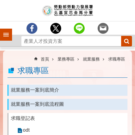
跳到主要內容區塊
訊
息
中
心
手機側欄
分
署
簡
介
首頁
業務專區
就業服務
求職專區
業
求職專區
務
專
區
就業服務一案到底簡介
為
就業服務一案到底流程圖
民
服
務
求職登記表
下
odt