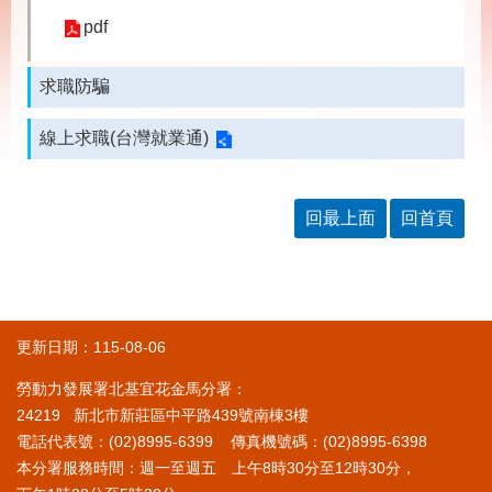
載
專
pdf
區
求職防騙
其
他
線上求職(台灣就業通)
網
回
站
首
回最上面
回首頁
導
頁
覽
English
民
意
信
箱
更新日期：115-08-06
勞動力發展署北基宜花金馬分署：
常
雙
見
語
24219 新北市新莊區中平路439號南棟3樓
問
詞
電話代表號：(02)8995-6399 傳真機號碼：(02)8995-6398
答
彙
本分署服務時間：週一至週五 上午8時30分至12時30分，