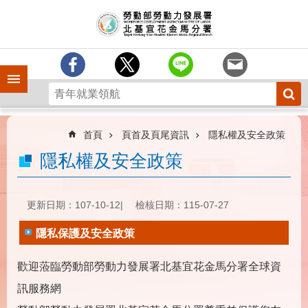
跳到主要內容區塊
訊
息
中
心
手機側欄
分
署
簡
介
首頁
頁首及頁尾資訊
隱私權及安全政策
業
隱私權及安全政策
務
專
區
更新日期：107-10-12
檢核日期：115-07-27
為
隱私保護及安全政策
民
服
歡迎蒞臨勞動部勞動力發展署北基宜花金馬分署全球資
務
訊服務網
下