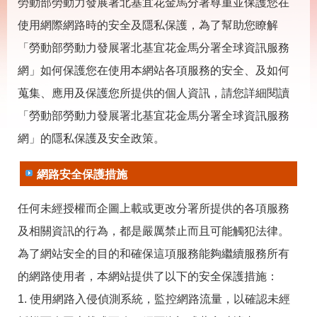
載
勞動部勞動力發展署北基宜花金馬分署尊重並保護您在
專
使用網際網路時的安全及隱私保護，為了幫助您瞭解
區
「勞動部勞動力發展署北基宜花金馬分署全球資訊服務
其
網」如何保護您在使用本網站各項服務的安全、及如何
他
蒐集、應用及保護您所提供的個人資訊，請您詳細閱讀
網
回
「勞動部勞動力發展署北基宜花金馬分署全球資訊服務
站
首
網」的隱私保護及安全政策。
導
頁
覽
網路安全保護措施
English
民
意
任何未經授權而企圖上載或更改分署所提供的各項服務
信
箱
及相關資訊的行為，都是嚴厲禁止而且可能觸犯法律。
常
雙
為了網站安全的目的和確保這項服務能夠繼續服務所有
見
語
的網路使用者，本網站提供了以下的安全保護措施：
問
詞
答
彙
1. 使用網路入侵偵測系統，監控網路流量，以確認未經