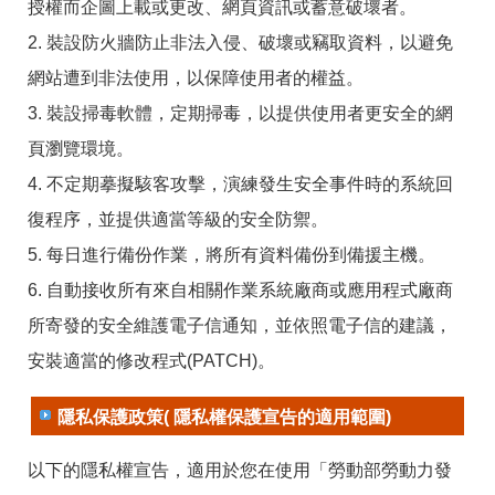
RSS
授權而企圖上載或更改、網頁資訊或蓄意破壞者。
2. 裝設防火牆防止非法入侵、破壞或竊取資料，以避免
隱
政
私
府
網站遭到非法使用，以保障使用者的權益。
權
網
3. 裝設掃毒軟體，定期掃毒，以提供使用者更安全的網
及
站
安
資
頁瀏覽環境。
全
料
政
開
4. 不定期摹擬駭客攻擊，演練發生安全事件時的系統回
策
放
復程序，並提供適當等級的安全防禦。
宣
告
5. 每日進行備份作業，將所有資料備份到備援主機。
聯
6. 自動接收所有來自相關作業系統廠商或應用程式廠商
絡
所寄發的安全維護電子信通知，並依照電子信的建議，
資
訊
安裝適當的修改程式(PATCH)。
隱私保護政策( 隱私權保護宣告的適用範圍)
以下的隱私權宣告，適用於您在使用「勞動部勞動力發