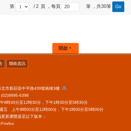
第
/ 2
頁 ，每頁
筆 ，共30筆
開啟
告
聯絡資訊
 新北市新莊區中平路439號南棟3樓
2)8995-6398
時30分至12時30分，下午1時30分至5時30分
五 上午8時00分至12時00分，下午1時00分至5時00分
議更新瀏覽器至以下版本：
refox