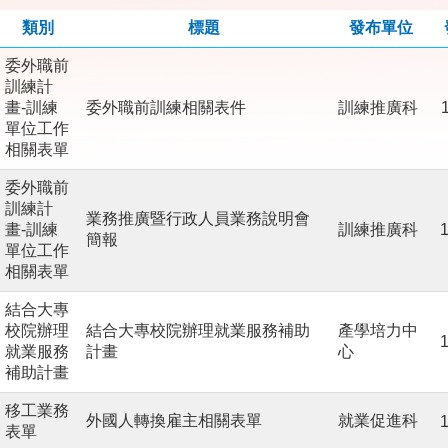
類別
標題
發布單位
委外職前
訓練計
畫-訓練
委外職前訓練相關表件
訓練推廣科
單位工作
相關表單
委外職前
訓練計
業務推廣暨行政人員業務說明會
畫-訓練
訓練推廣科
1
簡報
單位工作
相關表單
結合大專
校院辦理
結合大專校院辦理就業服務補助
產學培力中
1
就業服務
計畫
心
補助計畫
移工業務
外國人轉換雇主相關表單
就業促進科
1
表單