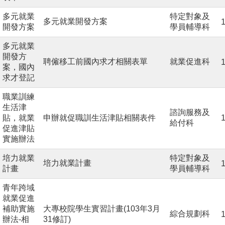
多元就業
特定對象及
多元就業開發方案
1
開發方案
學員輔導科
多元就業
開發方
聘僱移工前國內求才相關表單
就業促進科
1
案，國內
求才登記
職業訓練
生活津
諮詢服務及
貼，就業
申辦就促職訓生活津貼相關表件
1
給付科
促進津貼
實施辦法
培力就業
特定對象及
培力就業計畫
1
計畫
學員輔導科
青年跨域
就業促進
補助實施
大專校院學生實習計畫(103年3月
綜合規劃科
1
辦法-相
31修訂)