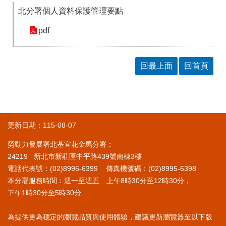
RSS
北分署個人資料保護管理要點
隱
政
pdf
私
府
權
網
及
站
安
資
回最上面
回首頁
全
料
政
開
策
放
宣
告
更新日期：115-08-07
聯
絡
勞動力發展署北基宜花金馬分署：
資
24219 新北市新莊區中平路439號南棟3樓
訊
電話代表號：(02)8995-6399 傳真機號碼：(02)8995-6398
本分署服務時間：週一至週五 上午8時30分至12時30分，
下午1時30分至5時30分
為提供更為穩定的瀏覽品質與使用體驗，建議更新瀏覽器至以下版