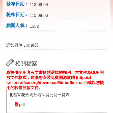
載
發布日期
113-09-09
專
區
檢核日期
115-08-06
其
點閱人氣
他
1382
網
回
詳如附件，請參閱。
站
首
導
頁
覽
相關檔案
English
民
意
為提供使用者有文書軟體選擇的權利，本文件為ODF開
信
放文件格式，建議您安裝免費開源軟體 (http://zh-
箱
tw.libreoffice.org/download/libreoffice-still/)或以您慣
用的軟體開啟文件。
常
雙
見
語
北基宜花金馬分署個資公開一覽表
問
詞
答
彙
pdf