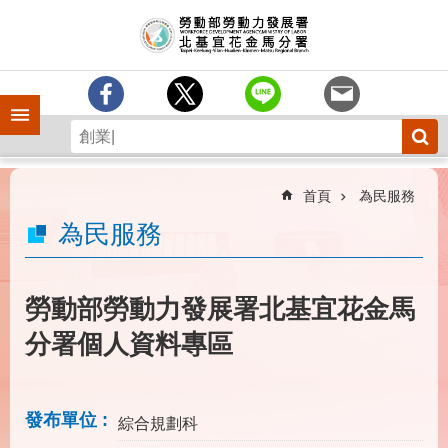
跳到主要內容區塊
訊
息
中
心
手機側欄
分
署
簡
介
首頁
為民服務
業
為民服務
務
專
區
勞動部勞動力發展署北基宜花金馬
為
分署個人資料專區
民
服
務
發布單位
綜合規劃科
下