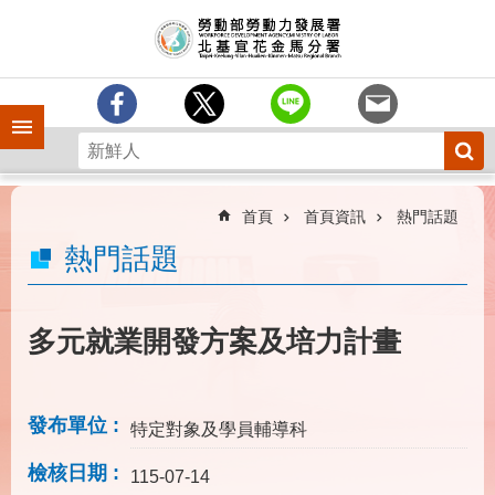
跳到主要內容區塊
訊
息
中
心
手機側欄
分
署
簡
介
首頁
首頁資訊
熱門話題
業
熱門話題
務
專
區
多元就業開發方案及培力計畫
為
民
服
發布單位
特定對象及學員輔導科
務
檢核日期
下
115-07-14