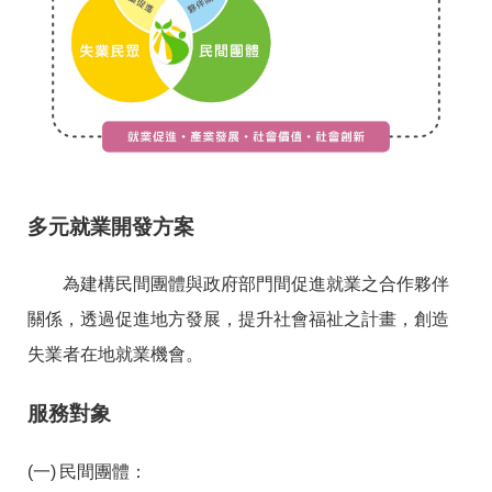
RSS
隱
政
私
府
權
網
及
站
安
資
全
料
政
開
策
放
宣
多元就業開發方案
告
為建構民間團體與政府部門間促進就業之合作夥伴
聯
絡
關係，透過促進地方發展，提升社會福祉之計畫，創造
資
訊
失業者在地就業機會。
服務對象
民間團體：