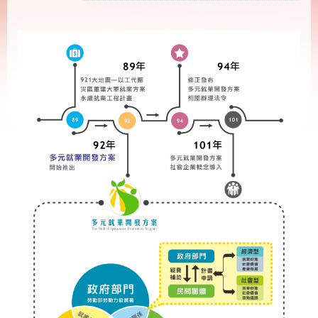
載
專
區
其
他
網
回
站
首
導
頁
覽
English
民
意
信
箱
常
雙
見
語
問
詞
答
彙