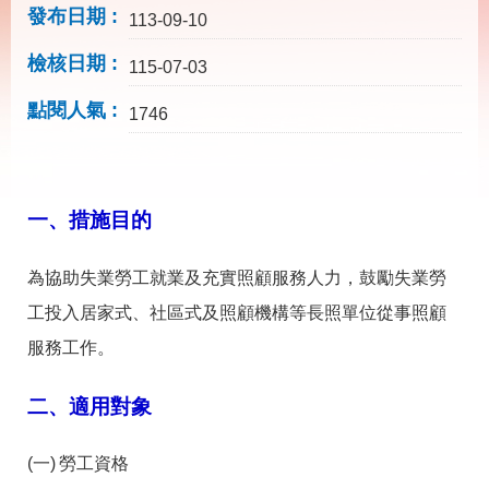
載
發布日期
113-09-10
專
區
檢核日期
115-07-03
其
點閱人氣
他
1746
網
回
站
首
一、措施目的
導
頁
覽
為協助失業勞工就業及充實照顧服務人力，鼓勵失業勞
English
民
意
工投入居家式、社區式及照顧機構等長照單位從事照顧
信
箱
服務工作。
常
雙
二、適用對象
見
語
問
詞
答
彙
勞工資格