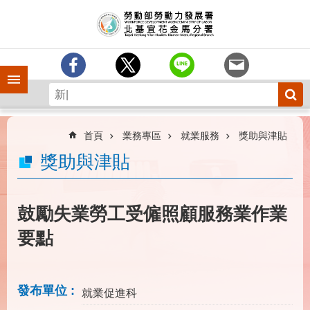
跳到主要內容區塊
訊
息
中
心
手機側欄
分
署
簡
介
首頁
業務專區
就業服務
獎助與津貼
業
獎助與津貼
務
專
區
鼓勵失業勞工受僱照顧服務業作業
為
要點
民
服
務
發布單位
就業促進科
下