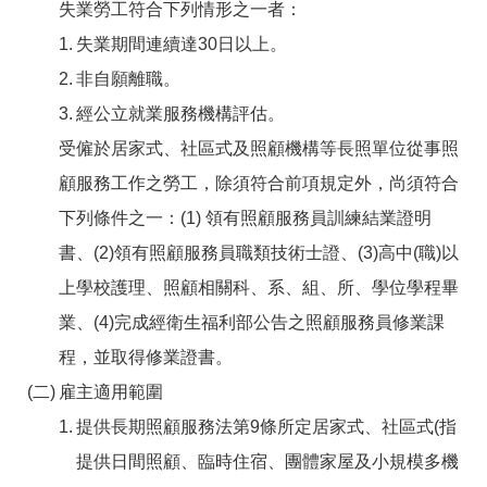
RSS
失業勞工符合下列情形之一者：
失業期間連續達30日以上。
隱
政
私
府
非自願離職。
權
網
經公立就業服務機構評估。
及
站
安
資
受僱於居家式、社區式及照顧機構等長照單位從事照
全
料
政
開
顧服務工作之勞工，除須符合前項規定外，尚須符合
策
放
下列條件之一：(1) 領有照顧服務員訓練結業證明
宣
告
書、(2)領有照顧服務員職類技術士證、(3)高中(職)以
聯
上學校護理、照顧相關科、系、組、所、學位學程畢
絡
業、(4)完成經衛生福利部公告之照顧服務員修業課
資
訊
程，並取得修業證書。
雇主適用範圍
提供長期照顧服務法第9條所定居家式、社區式(指
提供日間照顧、臨時住宿、團體家屋及小規模多機