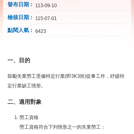
載
發布日期
113-09-10
專
區
檢核日期
115-07-01
其
點閱人氣
他
6423
網
回
站
首
一、目的
導
頁
覽
鼓勵失業勞工受僱特定行業(即3K3班)從事工作，紓緩特
English
民
意
定行業缺工情形。
信
箱
二、適用對象
常
雙
見
語
問
詞
勞工資格
答
彙
勞工資格符合下列情形之一的失業勞工：