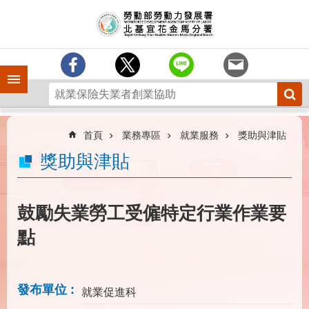
跳到主要內容區塊
訊
息
中
心
手機側欄
分
署
簡
介
首頁
業務專區
就業服務
獎助與津貼
業
獎助與津貼
務
專
區
鼓勵失業勞工受僱特定行業作業要
為
點
民
服
務
發布單位
就業促進科
下