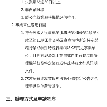
RSS
失業期間達30日以上。
非自願離職。
隱
政
私
府
經公立就業服務機構評估推介。
權
網
事業單位適用範圍
及
站
安
資
符合外國人從事就業服務法第46條第1項第8
全
料
政
開
款至第11款工作資格及審查標準所定特定製
策
放
程行業或特殊時程行業(即3K3班)之事業單
宣
告
位，且具有經濟部工業局或自由貿易港區管
聯
理機關核發特定製程或特殊時程之行業證明
絡
文件。
資
訊
求才薪資達就業服務法第47條規定公告之合
理勞動條件薪資基準。
三、辦理方式及申請程序