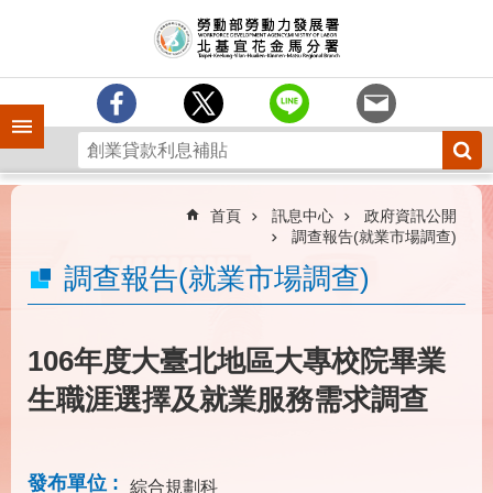
跳到主要內容區塊
訊
息
中
心
手機側欄
分
署
簡
介
首頁
訊息中心
政府資訊公開
調查報告(就業市場調查)
業
調查報告(就業市場調查)
務
專
區
106年度大臺北地區大專校院畢業
為
民
生職涯選擇及就業服務需求調查
服
務
下
發布單位
綜合規劃科