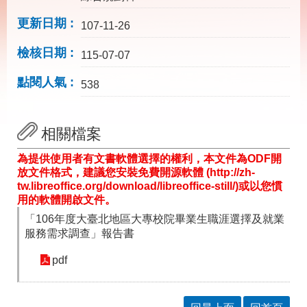
載
專
更新日期
107-11-26
區
檢核日期
115-07-07
其
他
點閱人氣
538
網
回
站
首
相關檔案
導
頁
覽
為提供使用者有文書軟體選擇的權利，本文件為ODF開
放文件格式，建議您安裝免費開源軟體 (http://zh-
English
民
tw.libreoffice.org/download/libreoffice-still/)或以您慣
意
用的軟體開啟文件。
信
箱
「106年度大臺北地區大專校院畢業生職涯選擇及就業
服務需求調查」報告書
常
雙
見
語
pdf
問
詞
答
彙