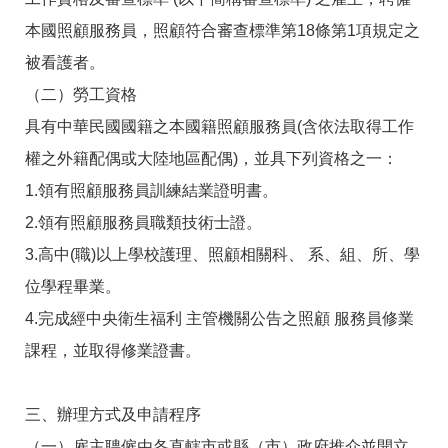
RSS
本國照顧服務員，照顧符合審查標準第18條第1項規定之
隱
政
被看護者。
私
府
權
網
（二）勞工資格
及
站
安
資
具有中華民國國籍之本國籍照顧服務員(含依法取得工作
全
料
權之外籍配偶或大陸地區配偶)，並具下列資格之一：
政
開
策
放
1.領有照顧服務員訓練結業證明書。
宣
告
2.領有照顧服務員職類技術士證。
3.高中(職)以上學校護理、照顧相關科、 系、組、所、學
聯
絡
位學程畢業。
資
訊
4.完成經中央衛生福利 主管機關公告之照顧 服務員修業
課程，並取得修業證書。
三、辦理方式及申請程序
（一）雇主聘僱由各直轄市或縣（市）政府推介並開立