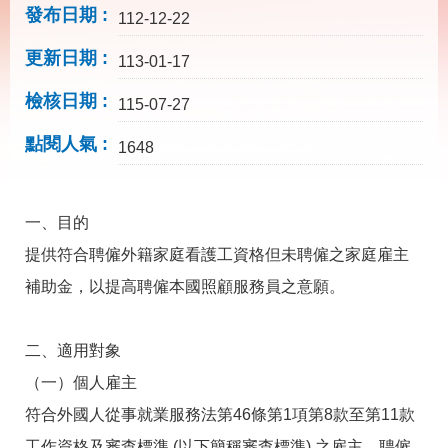
載
發布日期
112-12-22
專
區
更新日期
113-01-17
其
檢核日期
他
115-07-27
點閱人氣
1648
網
回
站
首
導
頁
覽
一、目的
提供符合聘僱外籍家庭看護工資格但未聘僱之家庭雇主
English
民
意
補助金，以提高聘僱本國照顧服務員之意願。
信
箱
二、適用對象
常
雙
見
語
（一）個人雇主
問
詞
答
彙
符合外國人從事就業服務法第46條第1項第8款至第11款
工作資格及審查標準 (以下簡稱審查標準) 之雇主，聘僱