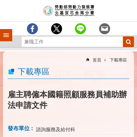
跳到主要內容區塊
訊
息
中
心
手機側欄
分
署
簡
介
首頁
下載專區
業
下載專區
務
專
區
雇主聘僱本國籍照顧服務員補助辦
為
法申請文件
民
服
務
發布單位
諮詢服務及給付科
下