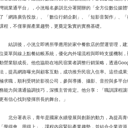
灣就業通平台」，小洸報名參訓北分署開辦的「全方位數位媒體
了「網路廣告投放」、「數位行銷企劃」、「短影音製作」、「
課程，不僅掌握產業趨勢，更奠定紮實的實務基礎。
結訓後，小洸立即將所學應用於家中餐飲店的營運管理，建立
位菜單與線上點餐結帳系統，優化內外場流程與即時支援機制，
動營業額成長。他也協助在地民宿業者調整行銷策略，透過Goog
法，提高網路曝光與顧客互動，成功推升民宿入住率。這些成果
極求職，順利受聘於影視公司，參與導播、攝影、音控與多平台
務能力與溝通協調技巧，深獲主管肯定。他分享：「職訓課程讓
更有信心找到發揮所長的舞台。」
北分署表示，青年是國家永續發展與創新的動力，為提高青
「學得會、用得上」，課程內容緊貼產業趨勢，並結合企業資源