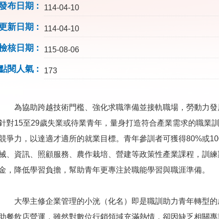
發布日期
114-04-10
更新日期
114-04-10
檢核日期
115-08-06
點閱人氣
173
為協助跨越技術門檻、強化求職準備並接軌職場，勞動力發
針對15至29歲失業或待業青年，量身打造符合產業需求的職業
競爭力，以達適才適所的就業目標。青年參訓者可獲得80%或1
械、資訊、照顧服務、農作栽培、營建等政策性產業課程，訓練期
金，降低學習負擔，幫助青年更專注於職能學習與職涯準備。
大學主修企業管理的小洸（化名）即是職訓助力青年轉型的
助餐飲店營運，雖然對數位行銷領域充滿熱情，卻因缺乏相關專