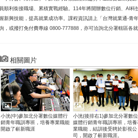
員順利銜接職場、累積實戰經驗。114年將開辦數位行銷、AI
握新興技能，提高就業成功率。課程資訊請上「台灣就業通-青年職訓資源網」
詢，或撥打免付費專線 0800-777888，亦可洽詢北分署轄區各
相關圖片
小洸(中)參加北分署數位媒體行
小洸(後排右1)參加北分署數位
銷青年職訓專班，培養專業職能
媒體行銷青年職訓專班，培養
開啟了嶄新職涯
業職能，結訓後受聘於影視公
司，開啟了嶄新職涯。