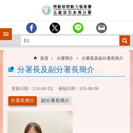
跳到主要內容區塊
訊
息
中
心
手機側欄
分
署
簡
介
首頁
分署簡介
分署長及副分署長簡介
業
分署長及副分署長簡介
務
專
區
更新日期：114-04-22
檢核日期：115-08-06
為
分署長簡介
副分署長簡介
民
服
務
下