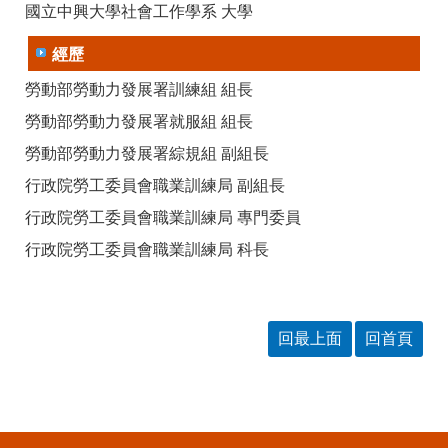
RSS
國立中興大學社會工作學系 大學
隱
政
經歷
私
府
權
網
勞動部勞動力發展署訓練組 組長
及
站
勞動部勞動力發展署就服組 組長
安
資
全
料
勞動部勞動力發展署綜規組 副組長
政
開
策
放
行政院勞工委員會職業訓練局 副組長
宣
行政院勞工委員會職業訓練局 專門委員
告
行政院勞工委員會職業訓練局 科長
聯
絡
資
訊
回最上面
回首頁