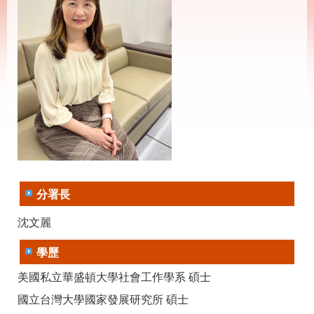
載
專
區
其
他
網
回
站
首
導
頁
覽
English
民
意
分署長
信
箱
沈文麗
常
雙
學歷
見
語
問
詞
美國私立華盛頓大學社會工作學系 碩士
答
彙
國立台灣大學國家發展研究所 碩士