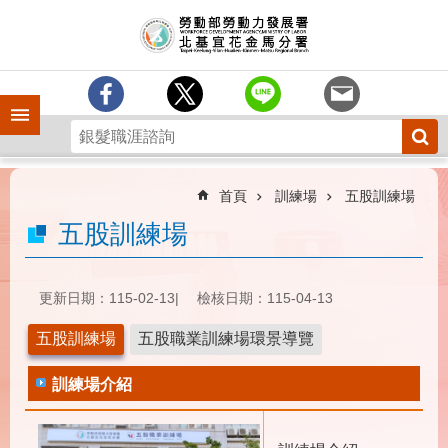
跳到主要內容區塊
訊
息
中
心
手機側欄
分
署
簡
介
首頁
訓練場
五股訓練場
業
五股訓練場
務
專
區
更新日期：115-02-13
檢核日期：115-04-13
為
五股訓練場
五股職業訓練場環景導覽
民
服
訓練場介紹
務
下