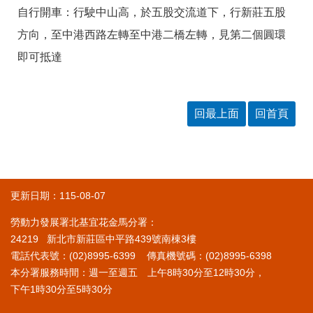
自行開車：行駛中山高，於五股交流道下，行新莊五股
方向，至中港西路左轉至中港二橋左轉，見第二個圓環
即可抵達
回最上面
回首頁
更新日期：115-08-07
勞動力發展署北基宜花金馬分署：
24219 新北市新莊區中平路439號南棟3樓
電話代表號：(02)8995-6399 傳真機號碼：(02)8995-6398
本分署服務時間：週一至週五 上午8時30分至12時30分，
下午1時30分至5時30分