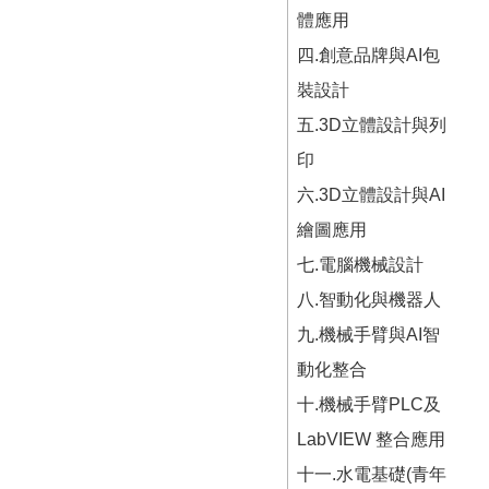
RSS
體應用
隱
政
四.創意品牌與AI包
私
府
裝設計
權
網
及
站
五.3D立體設計與列
安
資
全
料
印
政
開
六.3D立體設計與AI
策
放
宣
繪圖應用
告
七.電腦機械設計
聯
八.智動化與機器人
絡
資
九.機械手臂與AI智
訊
動化整合
十.機械手臂PLC及
LabVIEW 整合應用
十一.水電基礎(青年