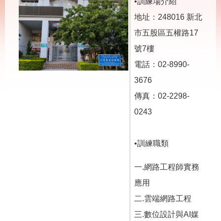
載
•訓練場介紹
專
地址：248016 新北
區
市五股區五權路17
其
號7樓
他
電話：02-8990-
網
回
3676
站
首
傳真：02-2298-
導
頁
覽
0243
English
民
意
•訓練職類
信
箱
一.網路工程師實務
常
雙
應用
見
語
問
詞
二.雲端網路工程
答
彙
三.數位設計與AI媒