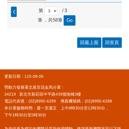
第
/ 3
筆 ，共58筆
回最上面
回首頁
更新日期：115-08-06
勞動力發展署北基宜花金馬分署：
24219 新北市新莊區中平路439號南棟3樓
電話代表號：(02)8995-6399 傳真機號碼：(02)8995-6398
本分署服務時間：週一至週五 上午8時30分至12時30分，
下午1時30分至5時30分
為提供更為穩定的瀏覽品質與使用體驗，建議更新瀏覽器至以下版