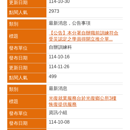
RSS
114-10-30
2973
隱
政
私
府
最新消息，公告事項
權
網
及
站
【公告】本分署自辦職前訓練符合
安
資
受災認定之學員得開立推介單...
全
料
自辦訓練科
政
開
策
放
114-10-16
宣
告
114-11-26
聯
499
絡
資
最新消息
訊
光復就業服務台於光復鄉公所3樓
恢復提供服務
資訊小組
114-10-08