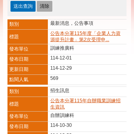
載
專
區
最新消息，公告事項
其
他
公告本分署115年度「企業人力資
源提升計畫」第2次受理申...
訓練推廣科
網
回
站
首
114-12-01
導
頁
覽
114-12-29
English
民
569
意
信
招生訊息
箱
公告本分署115年自辦職業訓練招
常
雙
生資訊
見
語
自辦訓練科
問
詞
答
彙
114-10-30