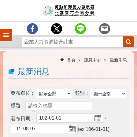
跳到主要內容區塊
訊
息
中
心
手機側欄
分
署
簡
介
首頁
訊息中心
最新消息
業
最新消息
務
專
區
發布單位：
類別：
為
標題：
民
服
發布日期：
～
務
(ex:106-01-01)
下