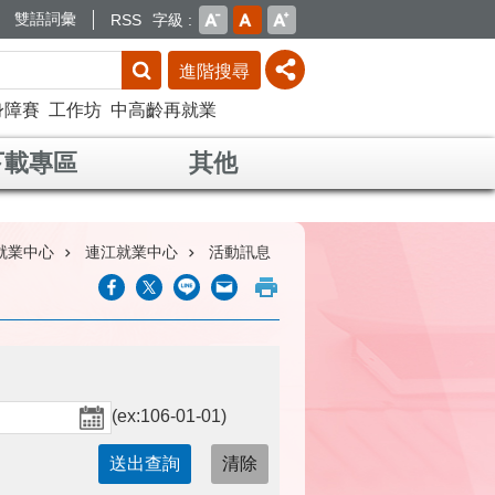
雙語詞彙
RSS
字級
進階搜尋
身障賽
工作坊
中高齡再就業
下載專區
其他
就業中心
連江就業中心
活動訊息
(ex:106-01-01)