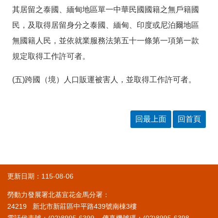
RSS
其居留之泰國、緬甸地區單一中華民國國籍之無戶籍國
隱
政
民，及取得居留身分之泰國、緬甸、印度或尼泊爾地區
私
府
無國籍人民，並依就業服務法第五十一條第一項第一款
權
網
及
站
規定取得工作許可者。
安
資
全
料
政
開
(五)跨國（境）人口販運被害人，並取得工作許可者。
策
放
宣
告
回最上面
回首頁
聯
絡
資
訊
更新日期：115-08-06
勞動力發展署北基宜花金馬分署：
24219 新北市新莊區中平路439號南棟3樓