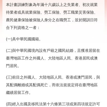
載
本計畫訓練對象為年滿十六歲以上之失業者、初次就業
專
區
待業者或具就業保險、勞工保險、勞工職業災害保險、
其
農民健康保險被保險人身分之在職勞工，並於開訓日符
他
合下列資格之一者：
網
回
(一)具中華民國國籍。
站
首
導
頁
(二)與中華民國境內設有戶籍之國民結婚，且獲准居留在
覽
臺灣地區工作之外國人、大陸地區人民、香港居民或澳
English
民
門居民。
意
信
箱
(三)前目之外國人、大陸地區人民、香港或澳門居民，與
常
雙
其配偶離婚或其配偶死亡，而依法規規定得在臺灣地區
見
語
繼續居留工作。
問
詞
答
彙
(四)經入出國及移民法第十六條第三項或第四項規定許可