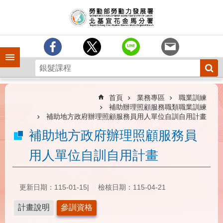
跳到主要內容區塊
訊
息
中
心
手機側欄
分
署
簡
介
首頁
業務專區
職業訓練
補助辦理照顧服務職類職業訓練
業
補助地方政府辦理照顧服務員用人單位自訓自用計畫
務
補助地方政府辦理照顧服務員
專
區
用人單位自訓自用計畫
為
民
服
更新日期：115-01-15
檢核日期：115-04-21
務
計畫說明
參訓資格
下