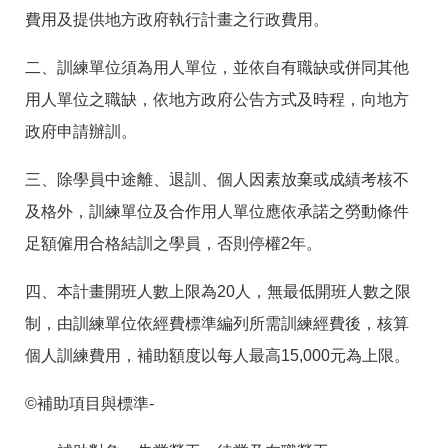
RSS
費用及提供地方政府執行計畫之行政費用。
隱
政
二、訓練單位須為用人單位，並依自有職缺或併同其他
私
府
權
網
用人單位之職缺，依地方政府公告方式及時程，向地方
及
站
安
資
政府申請辦訓。
全
料
政
開
三、除學員中途離、退訓、個人因素放棄或成績考核不
策
放
宣
及格外，訓練單位及合作用人單位應依承諾之勞動條件
告
足額僱用合格結訓之學員，否則停權2年。
聯
絡
四、本計畫開班人數上限為20人，無最低開班人數之限
資
訊
制，由訓練單位依經費標準編列所需訓練經費後，核算
個人訓練費用，補助額度以每人最高15,000元為上限。
©補助項目與標準-