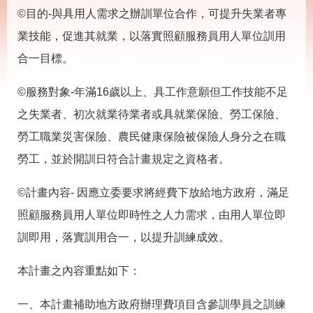
載
©目的-與具用人需求之辦訓單位合作，可提升失業者專
專
區
業技能，促進其就業，以落實照顧服務員用人單位訓用
其
合一目標。
他
©服務對象-年滿16歲以上、具工作意願但工作技能不足
網
回
之失業者、初次就業待業者或具就業保險、勞工保險、
站
首
勞工職業災害保險、農民健康保險被保險人身分之在職
導
頁
覽
勞工，並於開訓日符合計畫規定之資格者。
English
民
©計畫內容- 因應立委要求將經費下放給地方政府，滿足
意
信
照顧服務員用人單位即時性之人力需求，由用人單位即
箱
訓即用，落實訓用合一，以提升訓練成效。
常
雙
見
語
本計畫之內容重點如下：
問
詞
答
彙
一、本計畫補助地方政府辦理費項目含參訓學員之訓練