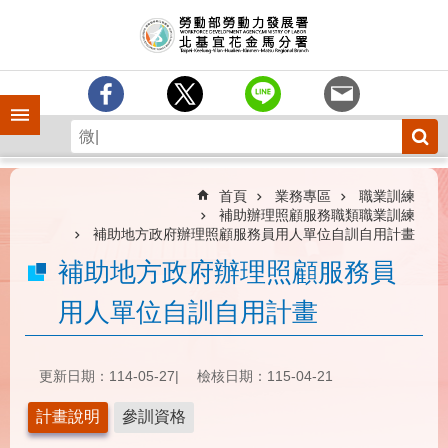
跳到主要內容區塊
訊
息
中
心
手機側欄
分
署
簡
介
首頁
業務專區
職業訓練
補助辦理照顧服務職類職業訓練
業
補助地方政府辦理照顧服務員用人單位自訓自用計畫
務
補助地方政府辦理照顧服務員
專
區
用人單位自訓自用計畫
為
民
服
更新日期：114-05-27
檢核日期：115-04-21
務
計畫說明
參訓資格
下