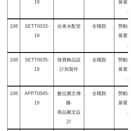
19
展署
108
SETT0033-
自來水配管
全職類
勞動
19
展署
108
SETT0035-
珠寶飾品設
全職類
勞動
19
計與製作
展署
108
APPT0045-
數位圖文傳
全職類
勞動
19
播-
展署
商品圖文設
計