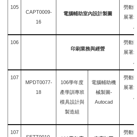
RSS
105
勞動
CAPT0009-
電腦輔助室內設計製圖
隱
政
展署
私
府
16
權
網
及
站
安
資
106
勞動
全
料
印刷業務與經營
政
開
展署
策
放
宣
告
107
勞動
聯
MPDT0077-
106學年度
電腦輔助機
絡
展署
資
18
產學訓專班
械製圖-
訊
模具設計與
Autocad
製造組
107
勞動