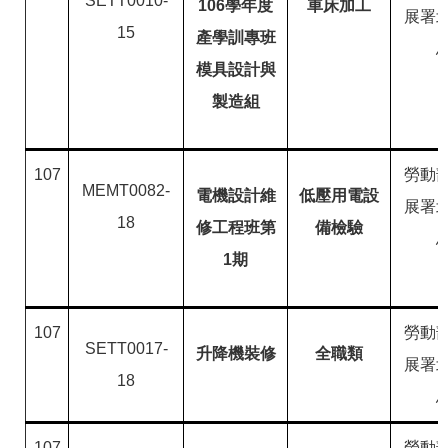
SETT0010-
106學年度
車床加工
展署
15
產學訓專班
模具設計與
製造組
107
勞動
MEMT0082-
電機設計維
低壓用電設
展署
18
修工程班第
備檢驗
1期
107
勞動
SETT0017-
升降機裝修
全職類
展署
18
107
勞動