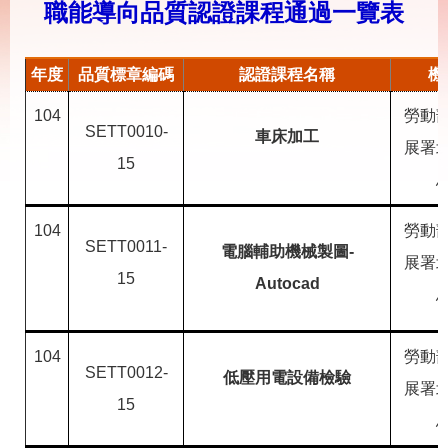
載
職能導向品質認證課程通過一覽表
專
區
年度
品質標章編碼
認證課程名稱
機
其
他
104
勞動
SETT0010-
車床加工
展署
網
回
15
站
首
導
頁
覽
104
勞動
SETT0011-
電腦輔助機械製圖-
English
民
展署
意
15
Autocad
信
箱
常
雙
104
勞動
SETT0012-
見
語
低壓用電設備檢驗
展署
問
詞
15
答
彙