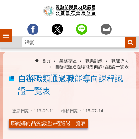
跳到主要內容區塊
訊
息
中
心
手機側欄
分
署
簡
介
首頁
業務專區
職業訓練
職能導向
自辦職類通過職能導向課程認證一覽表
業
自辦職類通過職能導向課程認
務
專
證一覽表
區
為
民
更新日期：113-09-11
檢核日期：115-07-14
服
務
職能導向品質認證課程通過一覽表
下