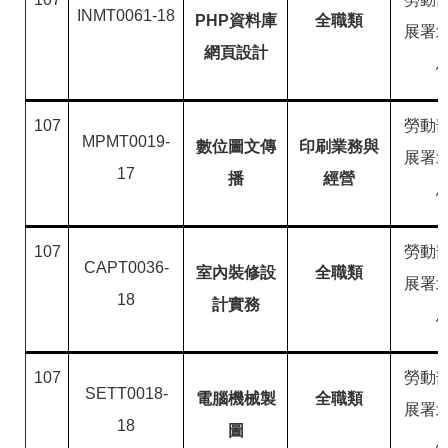
INMT0061-18
PHP資料庫
全職類
展署
網頁設計
107
勞動
MPMT0019-
數位圖文傳
印刷業務與
展署
17
播
經營
107
勞動
CAPT0036-
室內裝修設
全職類
展署
18
計實務
107
勞動
SETT0018-
電腦機械製
全職類
展署
18
圖