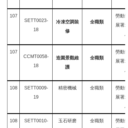
107
勞動
SETT0023-
冷凍空調裝
全職類
展署
18
修
107
勞動
CCMT0058-
造園景觀維
全職類
展署
18
護
108
SETT0009-
精密機械
全職類
勞動
19
展署
108
SETT0010-
玉石研磨
全職類
勞動