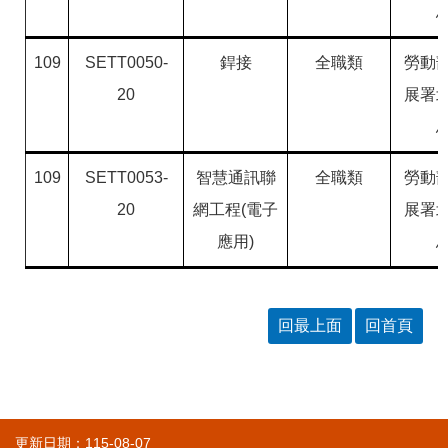
109
SETT0050-
銲接
全職類
勞動
20
展署
109
SETT0053-
智慧通訊聯
全職類
勞動
20
網工程(電子
展署
應用)
回最上面
回首頁
更新日期：115-08-07