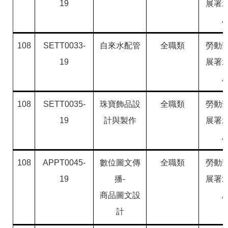
19
展署
108
SETT0033-
自來水配管
全職類
勞動
19
展署
108
SETT0035-
珠寶飾品設
全職類
勞動
19
計與製作
展署
108
APPT0045-
數位圖文傳
全職類
勞動
19
播-
展署
商品圖文設
計