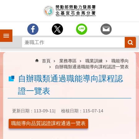
跳到主要內容區塊
訊
息
中
心
手機側欄
分
署
簡
介
首頁
業務專區
職業訓練
職能導向
自辦職類通過職能導向課程認證一覽表
業
自辦職類通過職能導向課程認
務
專
證一覽表
區
為
民
更新日期：113-09-11
檢核日期：115-07-14
服
務
職能導向品質認證課程通過一覽表
下