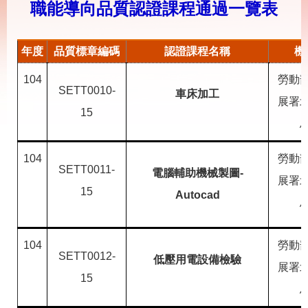
載
職能導向品質認證課程通過一覽表
專
區
年度
品質標章編碼
認證課程名稱
機
其
他
104
勞動
SETT0010-
車床加工
展署
網
回
15
站
首
導
頁
覽
104
勞動
SETT0011-
電腦輔助機械製圖-
English
民
展署
意
15
Autocad
信
箱
常
雙
104
勞動
SETT0012-
見
語
低壓用電設備檢驗
展署
問
詞
15
答
彙