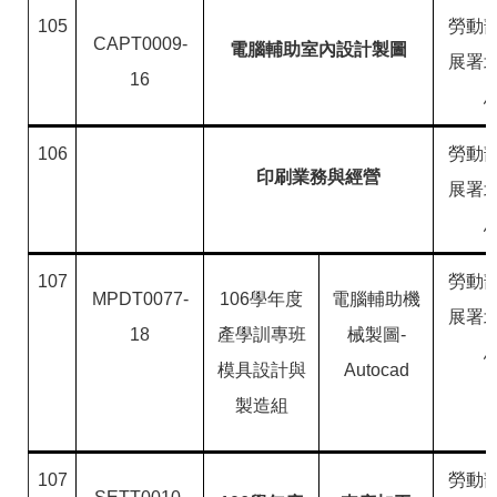
RSS
105
勞動
CAPT0009-
電腦輔助室內設計製圖
隱
政
展署
私
府
16
權
網
及
站
安
資
106
勞動
全
料
印刷業務與經營
政
開
展署
策
放
宣
告
107
勞動
聯
MPDT0077-
106學年度
電腦輔助機
絡
展署
資
18
產學訓專班
械製圖-
訊
模具設計與
Autocad
製造組
107
勞動