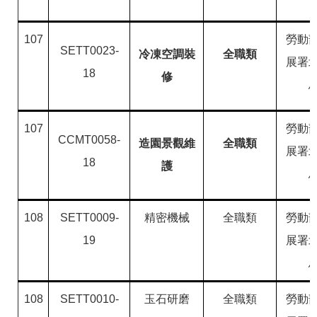
107
勞動
SETT0023-
冷凍空調裝
全職類
展署
18
修
107
勞動
CCMT0058-
造園景觀維
全職類
展署
18
護
108
SETT0009-
精密機械
全職類
勞動
19
展署
108
SETT0010-
玉石研磨
全職類
勞動