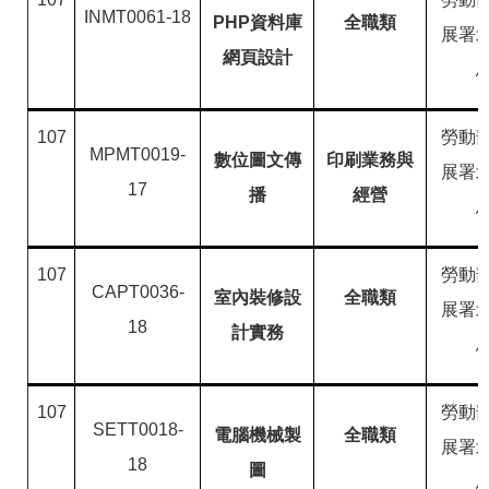
INMT0061-18
PHP資料庫
全職類
展署
網頁設計
107
勞動
MPMT0019-
數位圖文傳
印刷業務與
展署
17
播
經營
107
勞動
CAPT0036-
室內裝修設
全職類
展署
18
計實務
107
勞動
SETT0018-
電腦機械製
全職類
展署
18
圖