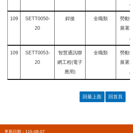
109
SETT0050-
銲接
全職類
勞動
20
展署
109
SETT0053-
智慧通訊聯
全職類
勞動
20
網工程(電子
展署
應用)
回最上面
回首頁
更新日期：115-08-07