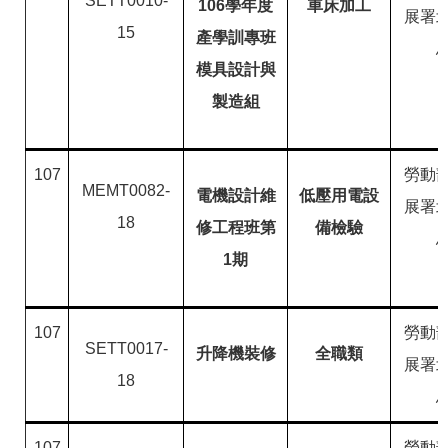
SETT0010-
106學年度
車床加工
展署
15
產學訓專班
模具設計與
製造組
107
勞動
MEMT0082-
電機設計維
低壓用電設
展署
18
修工程班第
備檢驗
1期
107
勞動
SETT0017-
升降機裝修
全職類
展署
18
107
勞動