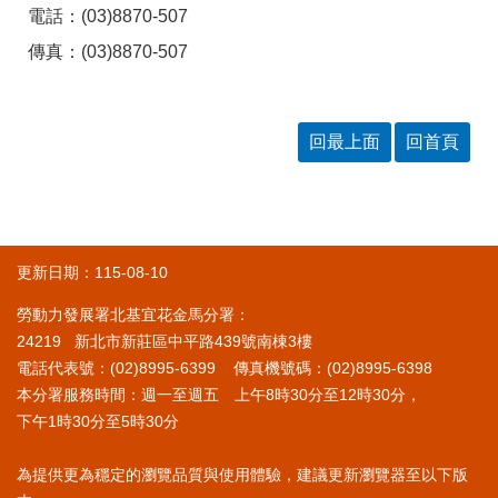
RSS
電話：(03)8870-507
傳真：(03)8870-507
隱
政
私
府
權
網
及
站
安
資
回最上面
回首頁
全
料
政
開
策
放
宣
告
更新日期：115-08-10
聯
絡
勞動力發展署北基宜花金馬分署：
資
24219 新北市新莊區中平路439號南棟3樓
訊
電話代表號：(02)8995-6399 傳真機號碼：(02)8995-6398
本分署服務時間：週一至週五 上午8時30分至12時30分，
下午1時30分至5時30分
為提供更為穩定的瀏覽品質與使用體驗，建議更新瀏覽器至以下版