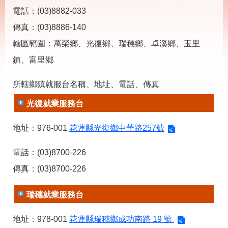
載
電話：(03)8882-033
專
區
傳真：(03)8886-140
其
轄區範圍：萬榮鄉、光復鄉、瑞穗鄉、卓溪鄉、玉里
他
鎮、富里鄉
網
回
所轄鄉鎮就服台名稱、地址、電話、傳真
站
首
導
頁
光復就業服務台
覽
地址：976-001
花蓮縣光復鄉中華路257號
English
民
意
信
電話：(03)8700-226
箱
傳真：(03)8700-226
常
雙
見
語
瑞穗就業服務台
問
詞
答
彙
地址：978-001
花蓮縣瑞穗鄉成功南路 19 號