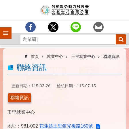
跳到主要內容區塊
訊
息
中
心
手機側欄
分
署
簡
介
首頁
就業中心
玉里就業中心
聯絡資訊
業
聯絡資訊
務
專
區
更新日期：115-03-26
檢核日期：115-07-15
為
聯絡資訊
民
服
玉里就業中心
務
下
地址：981-002
花蓮縣玉里鎮光復路160號