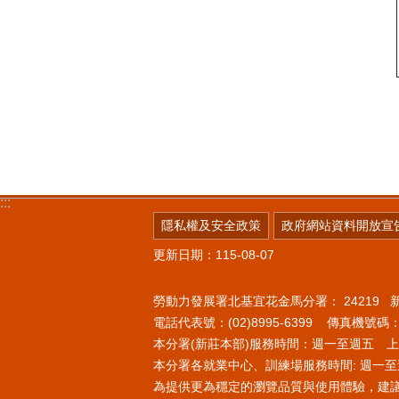
:::
隱私權及安全政策
政府網站資料開放宣
更新日期：115-08-07
勞動力發展署北基宜花金馬分署：
24219
電話代表號：(02)8995-6399 傳真機號碼：(0
本分署(新莊本部)服務時間：週一至週五 上午8
本分署各就業中心、訓練場服務時間: 週一至週
為提供更為穩定的瀏覽品質與使用體驗，建