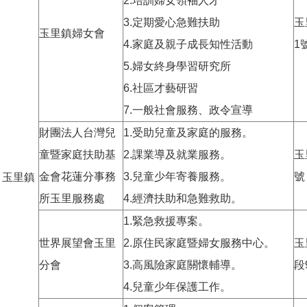
2.培訓婦女領袖人才
3.定期愛心急難扶助
玉
玉里鎮婦女會
4.家庭及親子成長知性活動
1
5.婦女終身學習研究所
6.社區才藝研習
7.一般社會服務、政令宣導
財團法人台灣兒
1.受助兒童及家庭的服務。
童暨家庭扶助基
2.課業導及就業服務。
玉
金會花蓮分事務
3.兒童少年寄養服務。
號
玉里鎮
所玉里服務處
4.經濟扶助和急難救助。
1.緊急救援專案。
世界展望會玉里
2.原住民家庭暨婦女服務中心。
玉
分會
3.高風險家庭關懷輔導。
段
4.兒童少年保護工作。