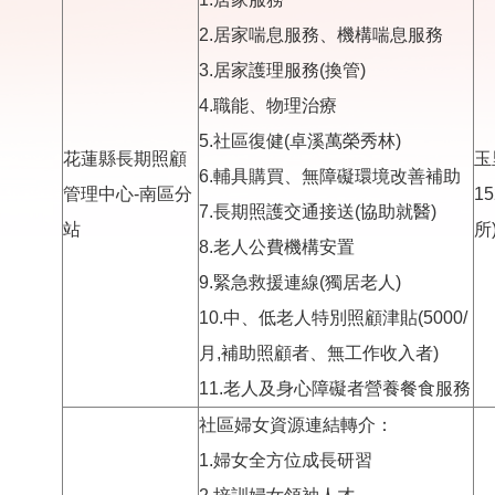
2.居家喘息服務、機構喘息服務
3.居家護理服務(換管)
4.職能、物理治療
5.社區復健(卓溪萬榮秀林)
花蓮縣長期照顧
玉
6.輔具購買、無障礙環境改善補助
管理中心-南區分
1
7.長期照護交通接送(協助就醫)
站
所
8.老人公費機構安置
9.緊急救援連線(獨居老人)
10.中、低老人特別照顧津貼(5000/
月,補助照顧者、無工作收入者)
11.老人及身心障礙者營養餐食服務
社區婦女資源連結轉介：
1.婦女全方位成長研習