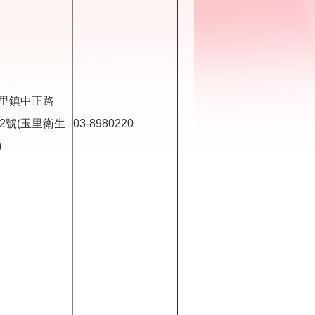
里鎮中正路
52號(玉里衛生
03-8980220
)