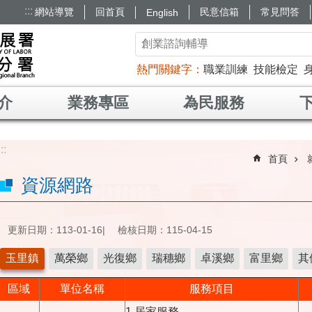
:::
網站導覽
回首頁
民意信箱
常見問答
English
熱門關鍵字
職業訓練
技能檢定
介
業務專區
為民服務
:::
首頁
資源網路
更新日期：113-01-16
檢核日期：115-04-15
玉里鎮
萬榮鄉
光復鄉
瑞穗鄉
卓溪鄉
富里鄉
其
區域
單位名稱
服務項目
1.居家服務