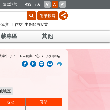
雙語詞彙
RSS
字級
進階搜尋
身障賽
工作坊
中高齡再就業
下載專區
其他
就業中心
玉里就業中心
資源網路
他地區
地址
電話