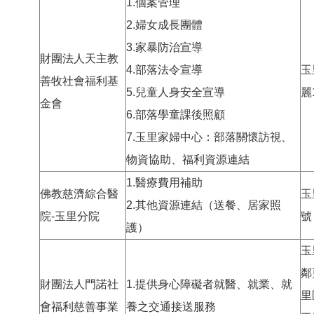
1.個案管理
2.婦女成長團體
3.家暴防治宣導
財團法人天主教
4.部落法令宣導
玉
善牧社會福利基
5.兒童人身安全宣導
麗
金會
6.部落學童課後照顧
7.玉里家婦中心：部落關懷訪視、
物資協助、福利資源連結
1.醫療費用補助
佛教慈濟綜合醫
玉
2.其他資源連結（送餐、居家照
院-玉里分院
號
護）
玉
鄰
財團法人門諾社
1.提供身心障礙者就醫、就業、就
里
會福利慈善事業
養之交通接送服務