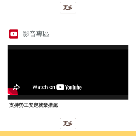
RSS
更多
隱
政
私
府
權
網
及
站
影音專區
安
資
全
料
政
開
策
放
宣
告
聯
絡
資
訊
支持勞工安定就業措施
更多