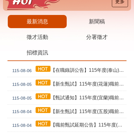
載
更多
專
區
最新消息
新聞稿
其
他
徵才活動
分署徵才
網
回
招標資訊
站
首
導
頁
覽
【在職錄訓公告】115年度(泰山) 工業4.0基礎第1期錄訓名單公告暨新生報到通知單
115-08-06
English
民
意
【新生甄試】115年度(花蓮)職前訓練「寶玉石金工首飾製作班第02期」新生甄試通知單暨注意事項
115-08-05
信
箱
【甄試通知】115年度(宜蘭)職前訓練「造園景觀園藝栽培與施作班第2期」甄試通知單暨注意事項
115-08-05
常
雙
【新生甄試】115年度(五股)職前訓練「室內裝修設計實務第2期」新生甄試通知單暨注意事項
見
語
115-08-04
問
詞
答
彙
【職前甄試延期公告】115年度(花蓮)職前訓練「寶玉石金工首飾製作班第02期」報名延長至8/18及甄試、開訓、結訓相關期程公告
115-08-04