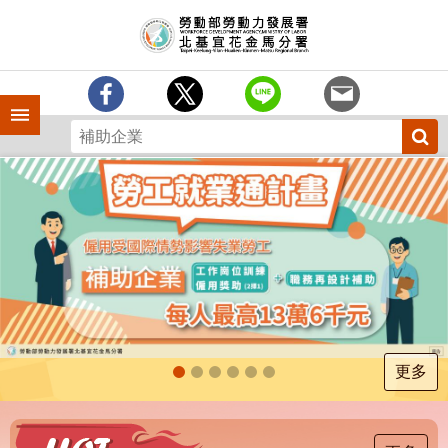
跳到主要內容區塊
訊
息
中
心
手機側欄
分
署
簡
介
業
務
專
區
為
民
服
更多
務
下