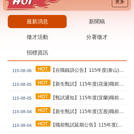
載
更多
專
區
最新消息
新聞稿
其
他
徵才活動
分署徵才
網
回
招標資訊
站
首
導
頁
覽
【在職錄訓公告】115年度(泰山) 工業4.0基礎第1期錄訓名單公告暨新生報到通知單
115-08-06
English
民
意
【新生甄試】115年度(花蓮)職前訓練「寶玉石金工首飾製作班第02期」新生甄試通知單暨注意事項
115-08-05
信
箱
【甄試通知】115年度(宜蘭)職前訓練「造園景觀園藝栽培與施作班第2期」甄試通知單暨注意事項
115-08-05
常
雙
【新生甄試】115年度(五股)職前訓練「室內裝修設計實務第2期」新生甄試通知單暨注意事項
見
語
115-08-04
問
詞
答
彙
【職前甄試延期公告】115年度(花蓮)職前訓練「寶玉石金工首飾製作班第02期」報名延長至8/18及甄試、開訓、結訓相關期程公告
115-08-04