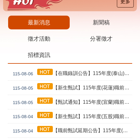
載
更多
專
區
最新消息
新聞稿
其
他
徵才活動
分署徵才
網
回
招標資訊
站
首
導
頁
覽
【在職錄訓公告】115年度(泰山) 工業4.0基礎第1期錄訓名單公告暨新生報到通知單
115-08-06
English
民
意
【新生甄試】115年度(花蓮)職前訓練「寶玉石金工首飾製作班第02期」新生甄試通知單暨注意事項
115-08-05
信
箱
【甄試通知】115年度(宜蘭)職前訓練「造園景觀園藝栽培與施作班第2期」甄試通知單暨注意事項
115-08-05
常
雙
【新生甄試】115年度(五股)職前訓練「室內裝修設計實務第2期」新生甄試通知單暨注意事項
見
語
115-08-04
問
詞
答
彙
【職前甄試延期公告】115年度(花蓮)職前訓練「寶玉石金工首飾製作班第02期」報名延長至8/18及甄試、開訓、結訓相關期程公告
115-08-04