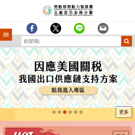
跳到主要內容區塊
訊
息
中
心
手機側欄
分
署
簡
介
業
務
專
區
為
民
服
更多
務
下