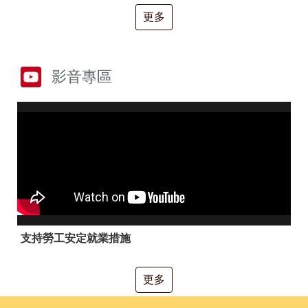
RSS
更多
隱
政
私
府
權
網
及
站
影音專區
安
資
全
料
政
開
策
放
宣
告
聯
絡
資
訊
支持勞工安定就業措施
更多