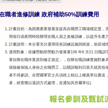
在職者進修訓練 政府補助50%訓練費用
計畫目的：為因應產業發展並提高在職勞工職場穩定度，
用假日或夜間時段辦理在職人員之進修訓練，以提升生產
計畫說明：本分署充分運用現有訓練設施與師資，依區域
適用對象：依據勞動部勞動力發展署106 年6 月21 日職訓字
署自辦在職作業原則修正規定」，自辦在職訓練實施對象
保險被保險人身份之在職勞工，以開訓報到日當天就其投
者不得參訓。在營國軍官士兵須經上校以上權責單位薦送，
者，經查獲以退訓方式處理，並通知其所屬單位)