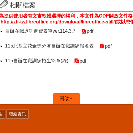
相關檔案
為提供使用者有文書軟體選擇的權利，本文件為ODF開放文件
(http://zh-tw.libreoffice.org/download/libreoffice-st
自辦在職退訓退費表單ver.114.3.7
pdf
115北基宜花金馬分署自辦在職訓練報名表
pdf
115自辦在職訓練招生簡章(綠)
pdf
開啟
告
聯絡資訊