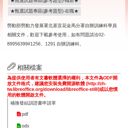
★甄選試題專區(參考題型)-職前★
載
專
★甄選試題專區(參考題型)-在職★
區
其
勞動部勞動力發展署北基宜花金馬分署自辦訓練科學員
他
相關文件，歡迎下載參考使用，如有問題請洽02-
89956399#1256、1291 自辦訓練科。
網
回
站
首
導
頁
覽
相關檔案
English
民
為提供使用者有文書軟體選擇的權利，本文件為ODF開
意
放文件格式，建議您安裝免費開源軟體 (http://zh-
信
tw.libreoffice.org/download/libreoffice-still/)或以您慣
箱
用的軟體開啟文件。
常
雙
補換發結訓證書申請單
見
語
問
詞
pdf
答
彙
ods