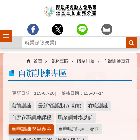
跳到主要內容區塊
訊
息
中
心
手機側欄
分
署
簡
介
首頁
業務專區
職業訓練
自辦訓練專區
業
自辦訓練專區
務
專
區
更新日期：115-07-20
檢核日期：115-07-14
為
職前訓練
最新招訓課程(職前)
在職訓練
民
服
自辦在職訓練課程
職業訓練場參訪
務
自辦訓練學員專區
自辦職前-雇主專區
下