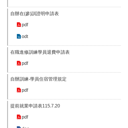
RSS
自辦在(參)訓證明申請表
隱
政
私
府
pdf
權
網
及
站
安
資
odt
全
料
政
開
策
放
在職進修訓練學員退費申請表
宣
告
pdf
聯
自辦訓練-學員住宿管理規定
絡
資
pdf
訊
提前就業申請表115.7.20
pdf