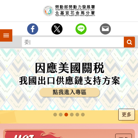
跳到主要內容區塊
訊
息
中
心
手機側欄
分
署
簡
介
業
務
專
區
為
民
服
更多
務
下