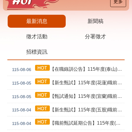
載
更多
專
區
最新消息
新聞稿
其
他
徵才活動
分署徵才
網
回
招標資訊
站
首
導
頁
覽
【在職錄訓公告】115年度(泰山) 工業4.0基礎第1期錄訓名單公告暨新生報到通知單
115-08-06
English
民
意
【新生甄試】115年度(花蓮)職前訓練「寶玉石金工首飾製作班第02期」新生甄試通知單暨注意事項
115-08-05
信
箱
【甄試通知】115年度(宜蘭)職前訓練「造園景觀園藝栽培與施作班第2期」甄試通知單暨注意事項
115-08-05
常
雙
【新生甄試】115年度(五股)職前訓練「室內裝修設計實務第2期」新生甄試通知單暨注意事項
見
語
115-08-04
問
詞
答
彙
【職前甄試延期公告】115年度(花蓮)職前訓練「寶玉石金工首飾製作班第02期」報名延長至8/18及甄試、開訓、結訓相關期程公告
115-08-04