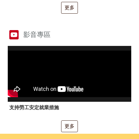
RSS
更多
隱
政
私
府
權
網
及
站
影音專區
安
資
全
料
政
開
策
放
宣
告
聯
絡
資
訊
支持勞工安定就業措施
更多