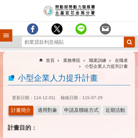
跳到主要內容區塊
訊
息
中
心
手機側欄
分
署
簡
介
首頁
業務專區
職業訓練
在職者
小型企業人力提升計畫
業
小型企業人力提升計畫
務
專
區
更新日期：114-12-01
檢核日期：115-07-29
為
民
計畫簡介
適用對象
申請及聯絡方式
近期活動
服
務
計畫目的：
下