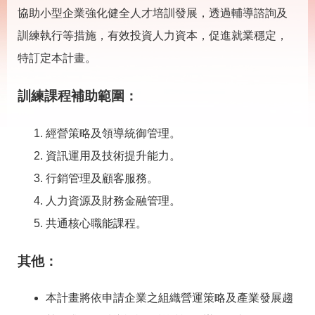
載
協助小型企業強化健全人才培訓發展，透過輔導諮詢及
專
區
訓練執行等措施，有效投資人力資本，促進就業穩定，
其
特訂定本計畫。
他
訓練課程補助範圍：
網
回
站
首
經營策略及領導統御管理。
導
頁
覽
資訊運用及技術提升能力。
行銷管理及顧客服務。
English
民
意
人力資源及財務金融管理。
信
箱
共通核心職能課程。
常
雙
其他：
見
語
問
詞
答
彙
本計畫將依申請企業之組織營運策略及產業發展趨