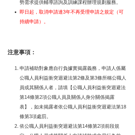
RSS
勢需求提供輔導諮詢及訓練課程辦理規劃服務。
即日起，取消申請達3年不再受理申請之規定（可
隱
政
私
府
持續申請）。
權
網
及
站
安
資
全
料
政
開
注意事項：
策
放
宣
告
申請補助對象應自行負據實揭露義務，申請人係屬
公職人員利益衝突迴避法第2條及第3條所稱公職人
聯
絡
員或其關係人者，請填【公職人員利益衝突迴避法
資
訊
第14條第2項公職人員及關係人身分關係揭露
表】，如未揭露者依公職人員利益衝突迴避法第18
條第3項處罰。
依公職人員利益衝突迴避法第14條第2項前段規