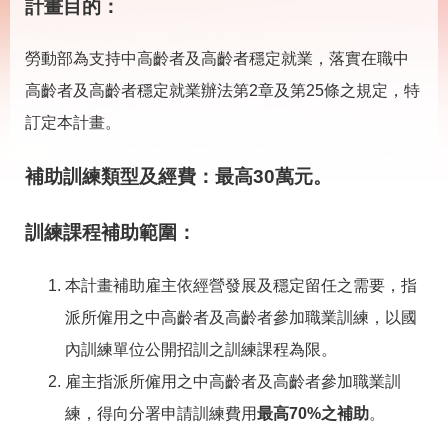
載
計畫目的
：
專
區
勞動部為支持中高齡者及高齡者穩定就業，落實在職中
其
高齡者及高齡者穩定就業辦法第2章及第25條之規定，特
他
訂定本計畫。
網
回
補助訓練類型及經費
：
最高30萬元
。
站
首
導
頁
覽
訓練課程補助範圍：
English
民
意
本計畫補助雇主依經營發展及穩定留任之需要，指
信
箱
派所僱用之中高齡者及高齡者參加職業訓練，以國
內訓練單位公開招訓之訓練課程為限。
常
雙
見
語
雇主指派所僱用之中高齡者及高齡者參加職業訓
問
詞
答
彙
練，得向分署申請訓練費用
最高70%之補助
。