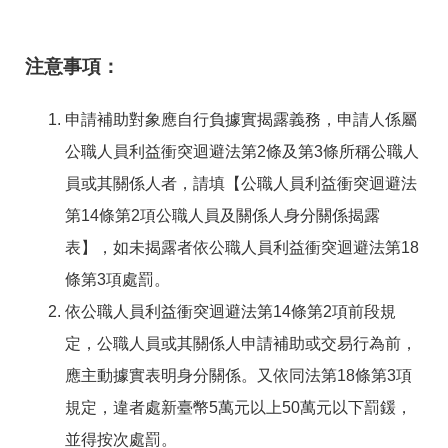
RSS
隱
政
注意事項：
私
府
權
網
及
站
申請補助對象應自行負據實揭露義務，申請人係屬
安
資
全
料
公職人員利益衝突迴避法第2條及第3條所稱公職人
政
開
策
放
員或其關係人者，請填【公職人員利益衝突迴避法
宣
第14條第2項公職人員及關係人身分關係揭露
告
表】，如未揭露者依公職人員利益衝突迴避法第18
聯
絡
條第3項處罰。
資
依公職人員利益衝突迴避法第14條第2項前段規
訊
定，公職人員或其關係人申請補助或交易行為前，
應主動據實表明身分關係。又依同法第18條第3項
規定，違者處新臺幣5萬元以上50萬元以下罰鍰，
並得按次處罰。