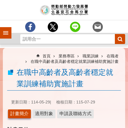
跳到主要內容區塊
訊
息
中
心
手機側欄
分
署
簡
介
首頁
業務專區
職業訓練
在職者
在職中高齡者及高齡者穩定就業訓練補助實施計畫
業
在職中高齡者及高齡者穩定就
務
專
業訓練補助實施計畫
區
為
民
更新日期：114-05-29
檢核日期：115-07-29
服
務
計畫簡介
適用對象
申請及聯絡方式
下