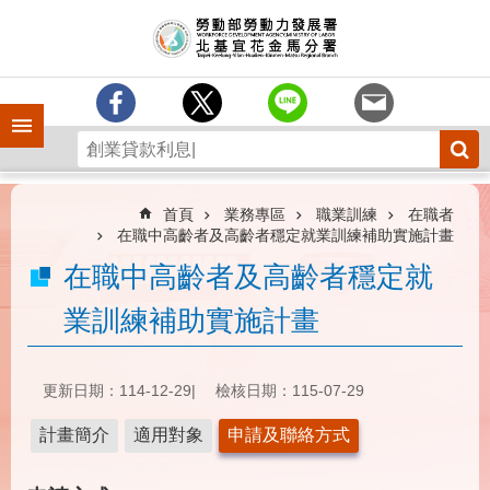
跳到主要內容區塊
訊
息
中
心
手機側欄
分
署
簡
介
首頁
業務專區
職業訓練
在職者
在職中高齡者及高齡者穩定就業訓練補助實施計畫
業
在職中高齡者及高齡者穩定就
務
專
業訓練補助實施計畫
區
為
民
更新日期：114-12-29
檢核日期：115-07-29
服
務
計畫簡介
適用對象
申請及聯絡方式
下