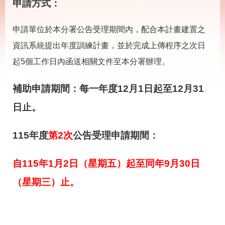
載
申請方式：
專
區
申請單位於本分署公告受理期間內，配合本計畫建置之
其
資訊系統提出年度訓練計畫，並於完成上傳程序之次日
他
起5個工作日內函送相關文件至本分署辦理。
網
回
補助申請期間：每一年度12月1日起至12月31
站
首
導
頁
日止。
覽
English
民
115年度
第2次
公告受理申請期間：
意
信
箱
自115年1月2日（星期五）起至同年9月30日
常
雙
（星期三）止
。
見
語
問
詞
答
彙