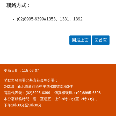
RSS
聯絡方式：
隱
政
私
府
(02)8995-6399#1353、1381、1392
權
網
及
站
安
資
全
料
回最上面
回首頁
政
開
策
放
宣
告
聯
更新日期：115-08-07
絡
資
勞動力發展署北基宜花金馬分署：
訊
24219 新北市新莊區中平路439號南棟3樓
電話代表號：(02)8995-6399 傳真機號碼：(02)8995-6398
本分署服務時間：週一至週五 上午8時30分至12時30分，
下午1時30分至5時30分