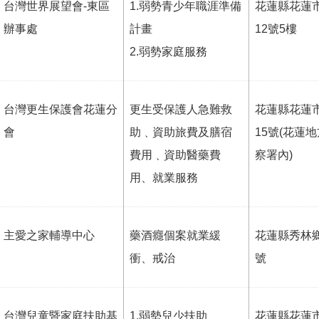
台灣世界展望會-東區
1.弱勢青少年職涯準備
花蓮縣花蓮
辦事處
計畫
12號5樓
2.弱勢家庭服務
台灣更生保護會花蓮分
更生受保護人急難救
花蓮縣花蓮
會
助﹑資助旅費及膳宿
15號(花蓮
費用﹑資助醫藥費
察署內)
用、就業服務
主愛之家輔導中心
藥酒癮個案就業緩
花蓮縣秀林
衝、戒治
號
台灣兒童暨家庭扶助基
1.弱勢兒少扶助
花蓮縣花蓮