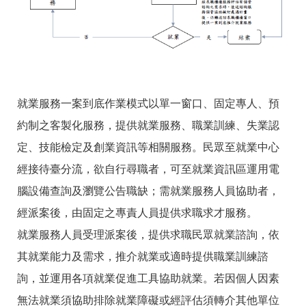
RSS
隱
政
私
府
權
網
及
站
安
資
全
料
就業服務一案到底作業模式以單一窗口、固定專人、預
政
開
策
放
約制之客製化服務，提供就業服務、職業訓練、失業認
宣
定、技能檢定及創業資訊等相關服務。民眾至就業中心
告
經接待臺分流，欲自行尋職者，可至就業資訊區運用電
聯
絡
腦設備查詢及瀏覽公告職缺；需就業服務人員協助者，
資
經派案後，由固定之專責人員提供求職求才服務。
訊
就業服務人員受理派案後，提供求職民眾就業諮詢，依
其就業能力及需求，推介就業或適時提供職業訓練諮
詢，並運用各項就業促進工具協助就業。若因個人因素
無法就業須協助排除就業障礙或經評估須轉介其他單位