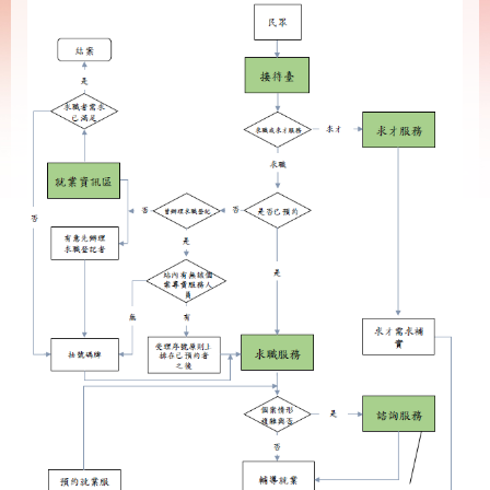
載
專
區
其
他
網
回
站
首
導
頁
覽
English
民
意
信
箱
常
雙
見
語
問
詞
答
彙