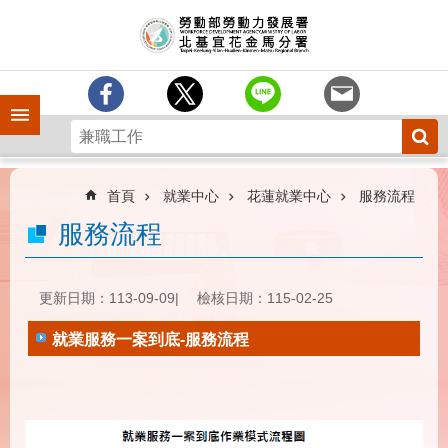
跳到主要內容區塊
訊
息
中
心
手機側欄
分
署
簡
介
首頁
就業中心
花蓮就業中心
服務流程
業
服務流程
務
專
區
更新日期：113-09-09
檢核日期：115-02-25
為
就業服務一案到底-服務流程
民
服
務
下