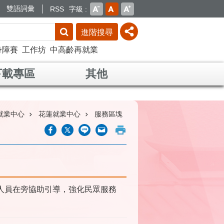
雙語詞彙
RSS
字級
進階搜尋
身障賽
工作坊
中高齡再就業
下載專區
其他
就業中心
花蓮就業中心
服務區塊
人員在旁協助引導，強化民眾服務