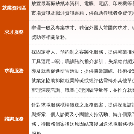
放置最新職缺紙本資料、電腦、電話、印表機等
就業資訊區
市場資訊及職涯資訊書籍，供自助尋職者免費使
辦理一般及專案求才、聘僱外國人前國內求才、
求才服務
獎助等相關業務。
採固定專人、預約制之客製化服務，提供就業推介
工具運用...等)；職訓諮詢推介參訓；失業給付
求職服務
導及就業促進研習活動；提供職業訓練、技術檢
就業須協助排除就業障礙或經評估需轉介其他單
辦理深度諮詢、職業心理測驗評量等，並推介就
針對求職服務櫃檯後送之服務個案，提供深度諮
與探索、個人諮商及小團體支持活動、轉介個案至
諮詢服務
務，待服務個案後送原因結束後回送求職服務櫃
服務。